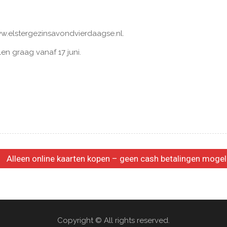
ww.elstergezinsavondvierdaagse.nl.
len graag vanaf 17 juni.
Alleen online kaarten kopen – geen cash betalingen mogel
Copyright © All rights reserved.