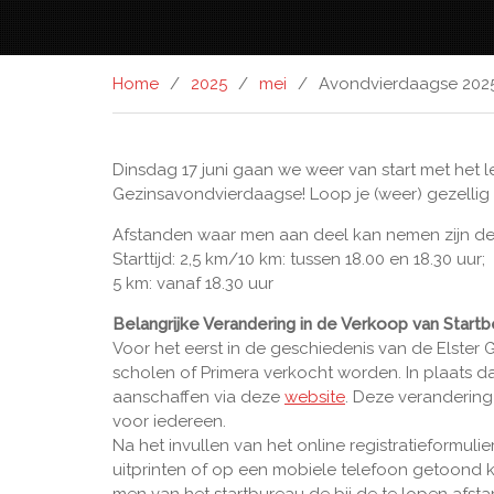
Home
2025
mei
Avondvierdaagse 202
Dinsdag 17 juni gaan we weer van start met het 
Gezinsavondvierdaagse! Loop je (weer) gezelli
Afstanden waar men aan deel kan nemen zijn de 2
Starttijd: 2,5 km/10 km: tussen 18.00 en 18.30 uur;
5 km: vanaf 18.30 uur
Belangrijke Verandering in de Verkoop van Start
Voor het eerst in de geschiedenis van de Elster 
scholen of Primera verkocht worden. In plaats d
aanschaffen via deze
website
. Deze verandering
voor iedereen.
Na het invullen van het online registratieformuli
uitprinten of op een mobiele telefoon getoond k