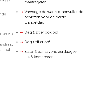
ndag 2
maatregelen
Vanwege de warmte: aanvullende
ende
adviezen voor de derde
wandeldag
Dag 2 zit er ook op!
rten via
Dag 1 zit er op!
austraat
van het
Elster Gezinsavondvierdaagse
2026 komt eraan!