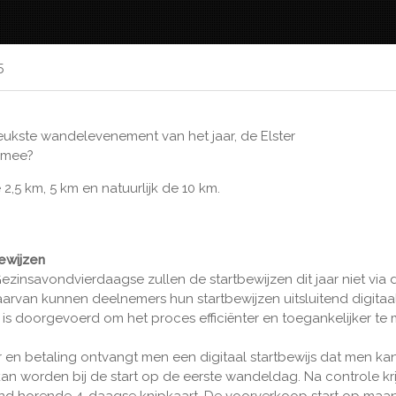
5
leukste wandelevenement van het jaar, de Elster
g mee?
,5 km, 5 km en natuurlijk de 10 km.
bewijzen
Gezinsavondvierdaagse zullen de startbewijzen dit jaar niet via 
aarvan kunnen deelnemers hun startbewijzen uitsluitend digitaa
 is doorgevoerd om het proces efficiënter en toegankelijker te
er en betaling ontvangt men een digitaal startbewijs dat men ka
an worden bij de start op de eerste wandeldag. Na controle kri