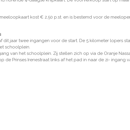
tand horende 4-daagse knipkaart. De voorverkoop start op maa
n meeloopkaart kost € 2,50 p.st. en is bestemd voor de meelop
s
f dit jaar twee ingangen voor de start. De 5 kilometer lopers sta
et schoolplein.
ngang van het schoolplein. Zij stellen zich op via de Oranje Nass
p de Prinses Irenestraat links af het pad in naar de zi- ingang 