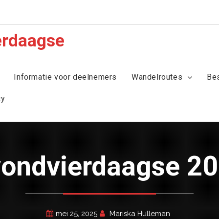
erdaagse
Informatie voor deelnemers
Wandelroutes
Be
cy
Avondvierdaagse 2
mei 25, 2025
Mariska Hulleman