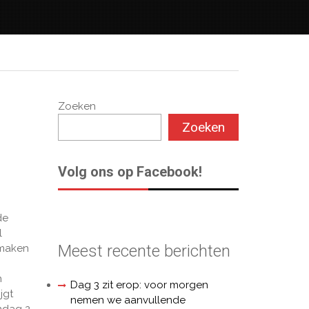
Zoeken
Zoeken
Volg ons op Facebook!
de
l
Meest recente berichten
 maken
n
Dag 3 zit erop: voor morgen
jgt
nemen we aanvullende