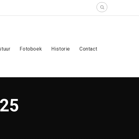
Search
for:
stuur
Fotoboek
Historie
Contact
025