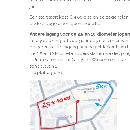
men van het startbureau de bij de te lopen afs
juni.
Een startkaart kost € 4,00 p.st. en de zogehete
ouder/ begeleider (geen medaille).
Andere ingang voor de 2,5 en 10 kilometer loper
In tegenstelling tot voorgaande jaren zijn er vana
de gebruikelijke ingang aan de achterkant van h
De 2,5 en 10 kilometer lopers starten via de zij-i
– Prinses Irenestraat (langs de Wieken) en slaan o
schoolplein 1.
Zie plattegrond: