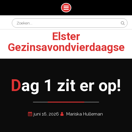
Skip
Search
to
for:
content
Elster
Gezinsavondvierdaagse
Dag 1 zit er op!
juni 16, 2026
Mariska Hulleman