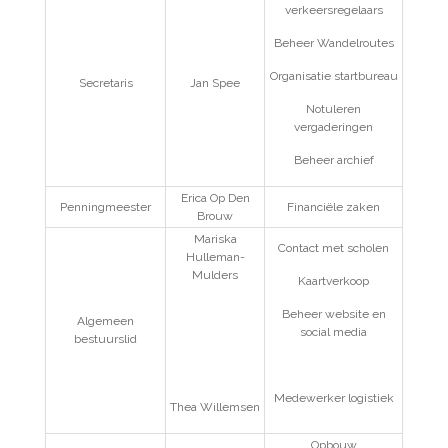
verkeersregelaars
Beheer Wandelroutes
Organisatie startbureau
Secretaris
Jan Spee
Notuleren
vergaderingen
Beheer archief
Erica Op Den
Penningmeester
Financiële zaken
Brouw
Mariska
Contact met scholen
Hulleman-
Mulders
Kaartverkoop
Beheer website en
Algemeen
social media
bestuurslid
Medewerker logistiek
Thea Willemsen
Opbouw