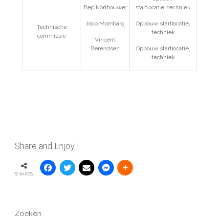
Bep Korthouwer
startlocatie,
techniek
Joop Mombarg
Opbouw startlocatie,
Technische
techniek
commissie
Vincent
Berendsen
Opbouw startlocatie,
techniek
Share and Enjoy !
SHARES
Zoeken